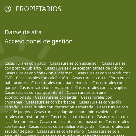
PROPIETARIOS
Darse de alta
Acceso panel de gestión
Casas rurales con patio
Casas rurales con ascensor
Casas rurales
con porche cubierto
Casas rurales que aceptan tarjeta de crédito
Casas rurales con conexión a internet
Casas rurales con reproductor
DVD
Casas rurales con calefacción
Casas rurales con teléfono en las
habitaciones
Casas rurales con aparcamiento
Casas rurales con
garaje
Casas rurales con zona verde
Casas rurales con lavavajillas
Casas rurales con parque infantil
Casas rurales con aire
acondicionado
Casas rurales con jardín
Casas rurales con
chimenea
Casas rurales con barbacoa
Casas rurales con jardín
cerrado
Casas rurales con decoración esmerada
Casas rurales con
sala de juegos
Casas rurales adaptadas para minusválidos
Casas
rurales con restaurante
Casa rurales con balcón
Casas rurales con
sala de reuniones
Casas rurales aptas para mascotas
Casas rurales
con terraza
Casas rurales con mobiliario de jardín
Casas rurales con
secador de pelo
Casas rurales con teléfono
Casas rurales con
televisión
Casas rurales con televisión en las habitaciones
Casas