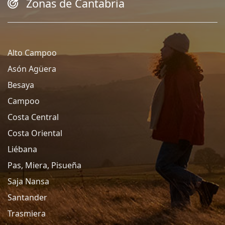
Zonas de Cantabria
Alto Campoo
Asón Agüera
Besaya
Campoo
Costa Central
Costa Oriental
Liébana
Pas, Miera, Pisueña
Saja Nansa
Santander
Trasmiera