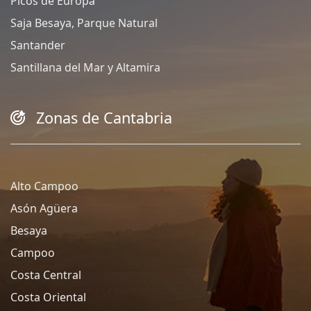
Picos de Europa
Saja Besaya, Parque Natural
Santander
Santillana del Mar y Altamira
Zonas de Cantabria
Alto Campoo
Asón Agüera
Besaya
Campoo
Costa Central
Costa Oriental