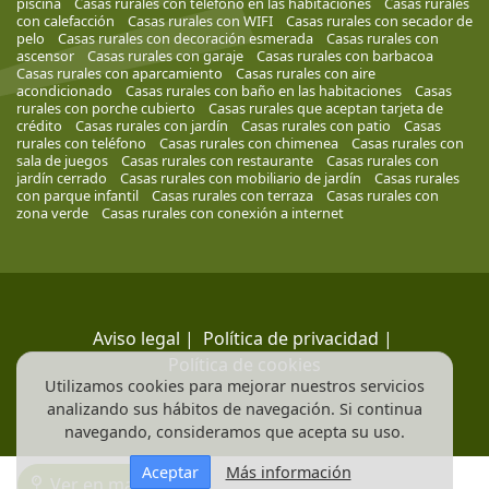
piscina
Casas rurales con teléfono en las habitaciones
Casas rurales
con calefacción
Casas rurales con WIFI
Casas rurales con secador de
pelo
Casas rurales con decoración esmerada
Casas rurales con
ascensor
Casas rurales con garaje
Casas rurales con barbacoa
Casas rurales con aparcamiento
Casas rurales con aire
acondicionado
Casas rurales con baño en las habitaciones
Casas
rurales con porche cubierto
Casas rurales que aceptan tarjeta de
crédito
Casas rurales con jardín
Casas rurales con patio
Casas
rurales con teléfono
Casas rurales con chimenea
Casas rurales con
sala de juegos
Casas rurales con restaurante
Casas rurales con
jardín cerrado
Casas rurales con mobiliario de jardín
Casas rurales
con parque infantil
Casas rurales con terraza
Casas rurales con
zona verde
Casas rurales con conexión a internet
Aviso legal
|
Política de privacidad
|
Política de cookies
Utilizamos cookies para mejorar nuestros servicios
analizando sus hábitos de navegación. Si continua
navegando, consideramos que acepta su uso.
Aceptar
Más información
Ver en mapa