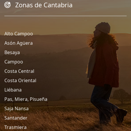
Zonas de Cantabria
Alto Campoo
Asón Agüera
Besaya
Campoo
Costa Central
Costa Oriental
Liébana
Pas, Miera, Pisueña
Saja Nansa
Santander
Trasmiera