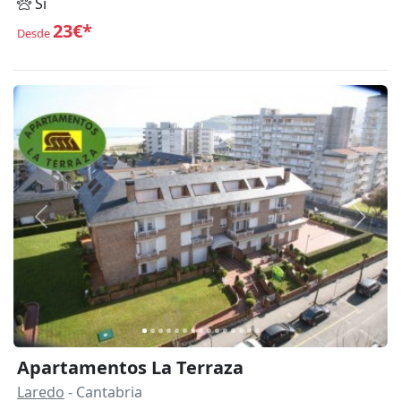
Sí
23€*
Desde
Anterior
Siguie
Apartamentos La Terraza
Laredo
- Cantabria