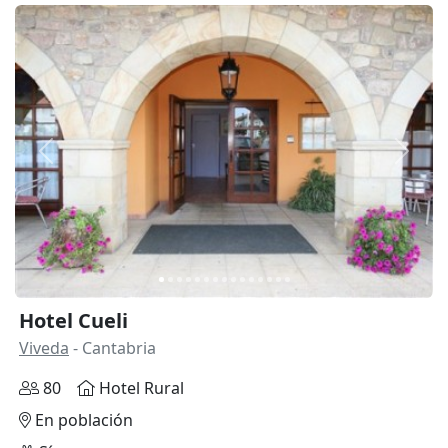
Anterior
Siguie
Hotel Cueli
Viveda
- Cantabria
80
Hotel Rural
En población