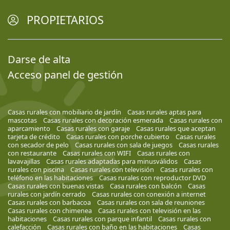
PROPIETARIOS
Darse de alta
Acceso panel de gestión
Casas rurales con mobiliario de jardín
Casas rurales aptas para
mascotas
Casas rurales con decoración esmerada
Casas rurales con
aparcamiento
Casas rurales con garaje
Casas rurales que aceptan
tarjeta de crédito
Casas rurales con porche cubierto
Casas rurales
con secador de pelo
Casas rurales con sala de juegos
Casas rurales
con restaurante
Casas rurales con WIFI
Casas rurales con
lavavajillas
Casas rurales adaptadas para minusválidos
Casas
rurales con piscina
Casas rurales con televisión
Casas rurales con
teléfono en las habitaciones
Casas rurales con reproductor DVD
Casas rurales con buenas vistas
Casa rurales con balcón
Casas
rurales con jardín cerrado
Casas rurales con conexión a internet
Casas rurales con barbacoa
Casas rurales con sala de reuniones
Casas rurales con chimenea
Casas rurales con televisión en las
habitaciones
Casas rurales con parque infantil
Casas rurales con
calefacción
Casas rurales con baño en las habitaciones
Casas