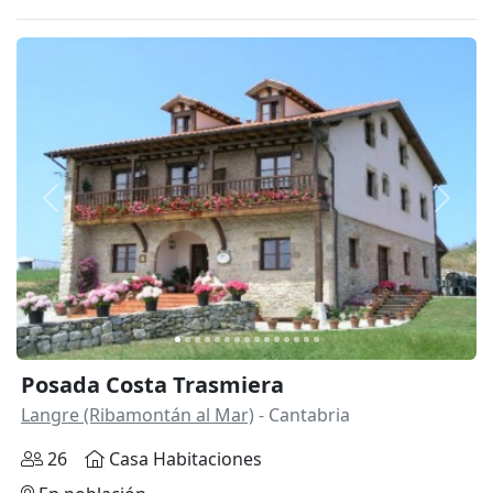
Anterior
Siguie
Posada Costa Trasmiera
Langre (Ribamontán al Mar)
- Cantabria
26
Casa Habitaciones