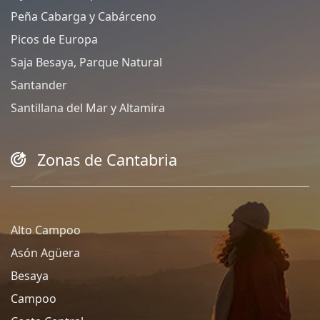
Peña Cabarga y Cabárceno
Picos de Europa
Saja Besaya, Parque Natural
Santander
Santillana del Mar y Altamira
Zonas de Cantabria
Alto Campoo
Asón Agüera
Besaya
Campoo