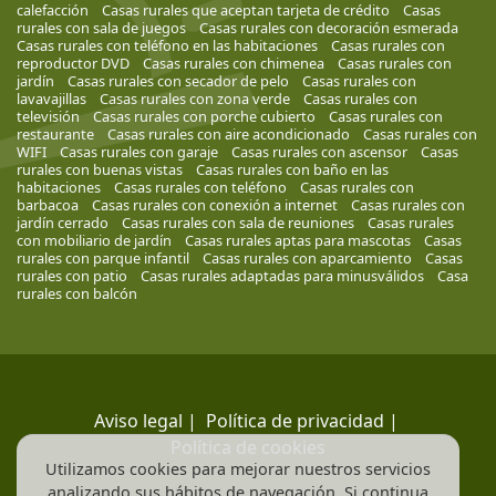
calefacción
Casas rurales que aceptan tarjeta de crédito
Casas
rurales con sala de juegos
Casas rurales con decoración esmerada
Casas rurales con teléfono en las habitaciones
Casas rurales con
reproductor DVD
Casas rurales con chimenea
Casas rurales con
jardín
Casas rurales con secador de pelo
Casas rurales con
lavavajillas
Casas rurales con zona verde
Casas rurales con
televisión
Casas rurales con porche cubierto
Casas rurales con
restaurante
Casas rurales con aire acondicionado
Casas rurales con
WIFI
Casas rurales con garaje
Casas rurales con ascensor
Casas
rurales con buenas vistas
Casas rurales con baño en las
habitaciones
Casas rurales con teléfono
Casas rurales con
barbacoa
Casas rurales con conexión a internet
Casas rurales con
jardín cerrado
Casas rurales con sala de reuniones
Casas rurales
con mobiliario de jardín
Casas rurales aptas para mascotas
Casas
rurales con parque infantil
Casas rurales con aparcamiento
Casas
rurales con patio
Casas rurales adaptadas para minusválidos
Casa
rurales con balcón
Aviso legal
|
Política de privacidad
|
Política de cookies
Utilizamos cookies para mejorar nuestros servicios
analizando sus hábitos de navegación. Si continua