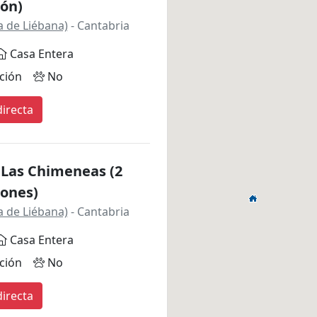
ión)
 de Liébana)
- Cantabria
Casa Entera
ción
No
irecta
 Las Chimeneas (2
iones)
 de Liébana)
- Cantabria
Casa Entera
ción
No
irecta