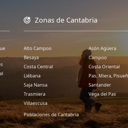
Zonas de Cantabria
que
Alto Campoo
Asón Agüera
Besaya
Campoo
es
Costa Central
Costa Oriental
al
Liébana
Pas, Miera, Pisue
Saja Nansa
Santander
Trasmiera
Vega del Pas
Villaescusa
Poblaciones de Cantabria