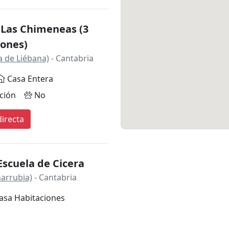
 Las Chimeneas (3
iones)
 de Liébana)
- Cantabria
Casa Entera
ción
No
irecta
scuela de Cicera
ñarrubia)
- Cantabria
asa Habitaciones