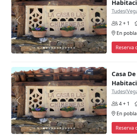
Habitac
Tudes(Vega
Anterior
Siguiente
2 + 1
En pobla
Reserva d
Casa De
Habitac
Tudes(Vega
Anterior
Siguiente
4 + 1
En pobla
Reserva d