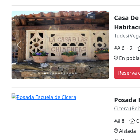
Casa De
Habitac
Tudes(Vega
Anterior
Siguiente
6 + 2
En pobla
Reserva d
Posada E
Cicera (Pe
8
C
Aislada