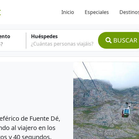
t
Inicio
Especiales
Destinos
ento
Huéspedes
BUSCAR
¿Cuántas personas viajáis?
leférico de Fuente Dé,
do al viajero en los
tos y 40 segundos.