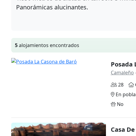
Panorámicas alucinantes.
5
alojamientos encontrados
Posada 
Camaleño
28
En pobla
No
Casa De