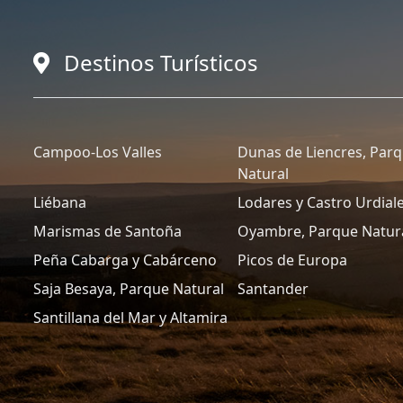
Destinos Turísticos
Campoo-Los Valles
Dunas de Liencres, Par
Natural
Liébana
Lodares y Castro Urdial
Marismas de Santoña
Oyambre, Parque Natur
Peña Cabarga y Cabárceno
Picos de Europa
Saja Besaya, Parque Natural
Santander
Santillana del Mar y Altamira