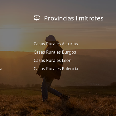
Provincias limítrofes
Casas Rurales Asturias
Casas Rurales Burgos
Casas Rurales León
ña
Casas Rurales Palencia