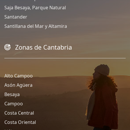
Saja Besaya, Parque Natural
Santander
Santillana del Mar y Altamira
Zonas de Cantabria
Alto Campoo
Asón Agüera
Besaya
Campoo
Costa Central
Costa Oriental