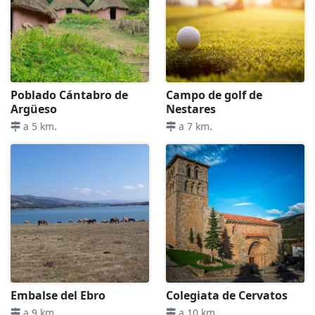
Poblado Cántabro de
Campo de golf de
Argüeso
Nestares
.
.
a 5 km
a 7 km
Embalse del Ebro
Colegiata de Cervatos
.
.
a 9 km
a 10 km