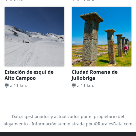
Estación de esquí de
Ciudad Romana de
Alto Campoo
Juliobriga
.
.
a 11 km
a 11 km
Datos gestionados y actualizados por el propietario del
alojamiento - Información suministrada por ©
RuralesData.com