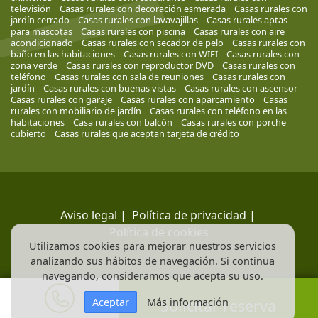
televisión
Casas rurales con decoración esmerada
Casas rurales con
jardín cerrado
Casas rurales con lavavajillas
Casas rurales aptas
para mascotas
Casas rurales con piscina
Casas rurales con aire
acondicionado
Casas rurales con secador de pelo
Casas rurales con
baño en las habitaciones
Casas rurales con WIFI
Casas rurales con
zona verde
Casas rurales con reproductor DVD
Casas rurales con
teléfono
Casas rurales con sala de reuniones
Casas rurales con
jardín
Casas rurales con buenas vistas
Casas rurales con ascensor
Casas rurales con garaje
Casas rurales con aparcamiento
Casas
rurales con mobiliario de jardín
Casas rurales con teléfono en las
habitaciones
Casa rurales con balcón
Casas rurales con porche
cubierto
Casas rurales que aceptan tarjeta de crédito
Aviso legal
|
Política de privacidad
|
Política de cookies
Utilizamos cookies para mejorar nuestros servicios
analizando sus hábitos de navegación. Si continua
navegando, consideramos que acepta su uso.
Aceptar
Más información
Solicitar reserva